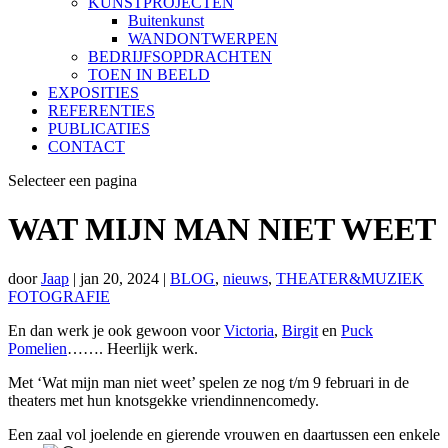
KUNSTPROJECTEN
Buitenkunst
WANDONTWERPEN
BEDRIJFSOPDRACHTEN
TOEN IN BEELD
EXPOSITIES
REFERENTIES
PUBLICATIES
CONTACT
Selecteer een pagina
WAT MIJN MAN NIET WEET
door
Jaap
|
jan 20, 2024
|
BLOG
,
nieuws
,
THEATER&MUZIEK
FOTOGRAFIE
En dan werk je ook gewoon voor
Victoria
,
Birgit
en
Puck
Pomelien
……. Heerlijk werk.
Met ‘Wat mijn man niet weet’ spelen ze nog t/m 9 februari in de
theaters met hun knotsgekke vriendinnencomedy.
Een zaal vol joelende en gierende vrouwen en daartussen een enkele