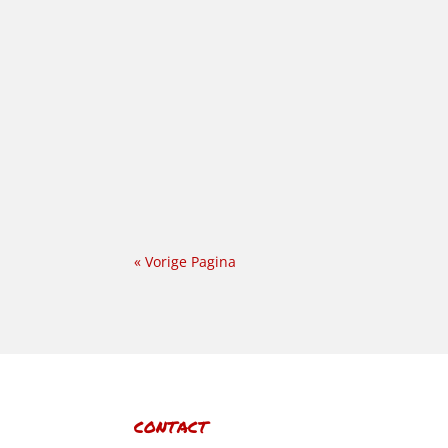
Kijk, dit is een bijzonder schilderij. 'Reedij
Reedijk. Ik ben naar hem vernoemd en Deen d
« Vorige Pagina
CONTACT