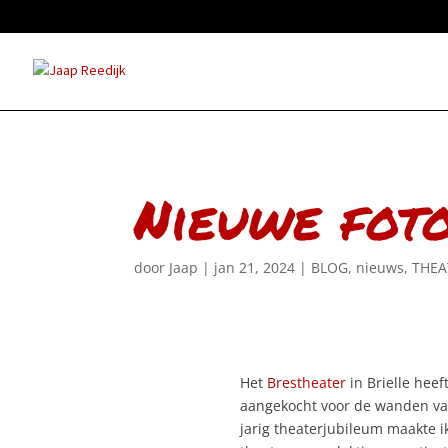
Nieuwe foto
door
Jaap
|
jan 21, 2024
|
BLOG
,
nieuws
,
THEA
Het
Brestheater
in Brielle heef
aangekocht voor de wanden van 
jarig theaterjubileum maakte i