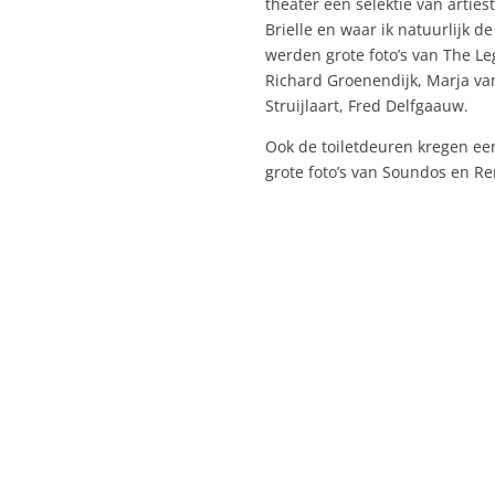
theater een selektie van arties
Brielle en waar ik natuurlijk de
werden grote foto’s van The L
Richard Groenendijk, Marja va
Struijlaart, Fred Delfgaauw.
Ook de toiletdeuren kregen een
grote foto’s van Soundos en R