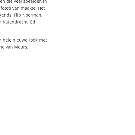
ten die veel speelden in
 foto’s van maakte. Het
egends, Flip Noorman,
n Katendrecht, Ed
 hele nieuwe ‘look’ met
ene van Meurs.