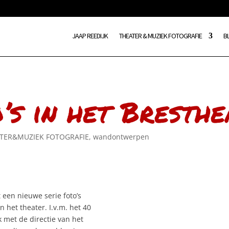
JAAP REEDIJK
THEATER & MUZIEK FOTOGRAFIE
B
’s in het Bresthe
TER&MUZIEK FOTOGRAFIE
,
wandontwerpen
t een nieuwe serie foto’s
het theater. I.v.m. het 40
k met de directie van het