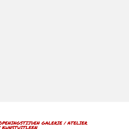
j dat ik maakte over mijn grootvader Jacob
OPENINGSTIJDEN GALERIE / ATELIER
/ KUNSTUITLEEN